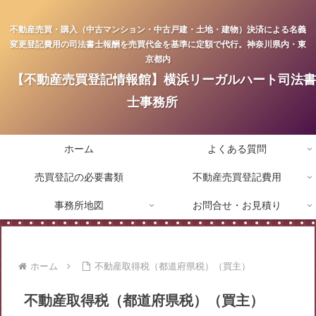
不動産売買・購入（中古マンション・中古戸建・土地・建物）決済による名義
変更登記費用の司法書士報酬を売買代金を基準に定額で代行。神奈川県内・東
京都内
【不動産売買登記情報館】横浜リーガルハート司法書
士事務所
ホーム
よくある質問
売買登記の必要書類
不動産売買登記費用
事務所地図
お問合せ・お見積り
ホーム
不動産取得税（都道府県税）（買主）
不動産取得税（都道府県税）（買主）