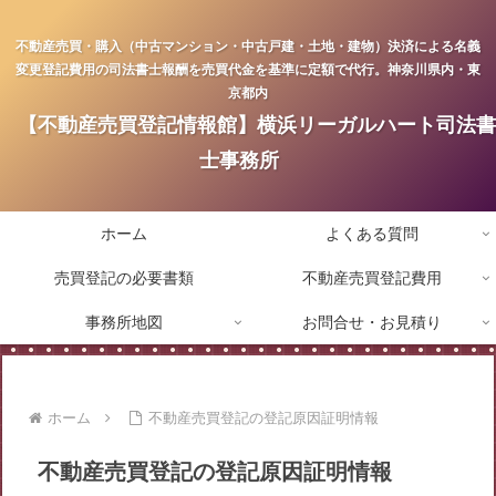
不動産売買・購入（中古マンション・中古戸建・土地・建物）決済による名義
変更登記費用の司法書士報酬を売買代金を基準に定額で代行。神奈川県内・東
京都内
【不動産売買登記情報館】横浜リーガルハート司法書
士事務所
ホーム
よくある質問
売買登記の必要書類
不動産売買登記費用
事務所地図
お問合せ・お見積り
ホーム
不動産売買登記の登記原因証明情報
不動産売買登記の登記原因証明情報